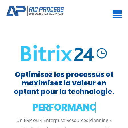
Passer
au
Tog
contenu
Nav
Accueil
À propos
Nos Solutions
Optimisez les processus et
Nos Services
maximisez la valeur en
optant pour la technologie.
Support
Contactez-nous
Un ERP ou « Enterprise Resources Planning »