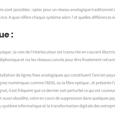
ns sont possibles : opter pour un réseau analogique traditionnel 
ance. A quoi réfère chaque système alors ? et quelles différences e
e :
ique ; la voix de l’interlocuteur est transcrite en courant électriq
éphonique et via les réseaux cuivrés pour être finalement retra
tallation de lignes fixes analogiques qui constituent l’ancien pay
gnes numériques comme l’ADSL ou la fibre optique , et présente l
nal, il est fréquent que ce dernier soit perturbé ce qui est coute
t aussi obsolète, voire en cours de suppression dans quelques pays
 système informatique et la transformation digitale des entrepri