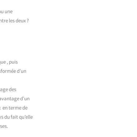
ou une
ntre les deux ?
ue , puis
nsformée d’un
sage des
’avantage d’un
ux en terme de
 du fait qu’elle
ses.