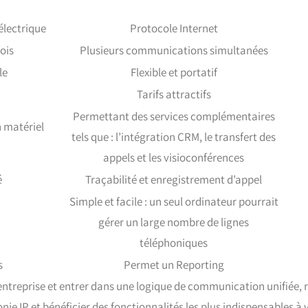
électrique
Protocole Internet
fois
Plusieurs communications simultanées
le
Flexible et portatif
Tarifs attractifs
Permettant des services complémentaires
 matériel
tels que : l’intégration CRM, le transfert des
appels et les visioconférences
é
Traçabilité et enregistrement d’appel
Simple et facile : un seul ordinateur pourrait
gérer un large nombre de lignes
téléphoniques
s
Permet un Reporting
 entreprise et entrer dans une logique de communication unifiée, 
nie IP et bénéficier des fonctionnalités les plus indispensables à