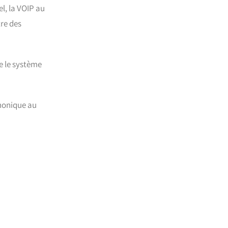
l, la VOIP au
tre des
e le système
phonique au